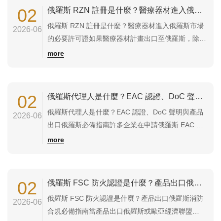
須符合韓國最低能源效率要求，否則可能無法合法銷
02
俄羅斯 RZN 註冊是什麼？醫療器材進入俄羅斯市場的必要許可證
售...
俄羅斯 RZN 註冊是什麼？醫療器材進入俄羅斯市場
2026-06
的必要許可證如果醫療器材計畫出口至俄羅斯，除了
產品測試與品質管理系統外，最重要的市場准入要求
more
之一就是取得 RZN 註冊證（Registration
Certificate）。無論是醫療設備、體外診斷產品
（IVD）、醫療耗材或植入式醫療器材，只要要在俄
02
俄羅斯代理人是什麼？EAC 認證、DoC 聲明與產品出口俄羅斯必備指南
羅斯合法銷售與使用，...
俄羅斯代理人是什麼？EAC 認證、DoC 聲明與產品
2026-06
出口俄羅斯必備指南許多企業在申請俄羅斯 EAC 認
證、EAC 符合性聲明（DoC）或其他市場准入文件
more
時，經常被要求提供「俄羅斯代理人（Authorized
Representative）」。對於境外製造商而言，即使產
品已符合技術要求，若沒有合法的俄羅斯境內代表，
02
俄羅斯 FSC 防火認證是什麼？產品出口俄羅斯消防合規必備指南
許多認...
俄羅斯 FSC 防火認證是什麼？產品出口俄羅斯消防
2026-06
合規必備指南當產品出口俄羅斯或歐亞經濟聯盟