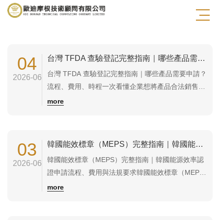
歐盟產品認證
美國(北美)產品認證
04
台灣 TFDA 查驗登記完整指南｜哪些產品需要申請？流程、費用、時程一次看懂
台灣 TFDA 查驗登記完整指南｜哪些產品需要申請？
2026-06
流程、費用、時程一次看懂企業想將產品合法銷售至
台灣市場時，經常會遇到「TFDA查驗登記」的要
more
求。尤其是醫療器材、藥品、部分特殊用途產品及特
定食品，若未完成主管機關核准，即使產品品質再
好，也無法合法上市販售。本文將完整說明什麼是
03
韓國能效標章（MEPS）完整指南｜韓國能源效率認證申請流程、費用與法規要求
TFDA 查驗登記、哪些產品需要申請、申...
韓國能效標章（MEPS）完整指南｜韓國能源效率認
2026-06
證申請流程、費用與法規要求韓國能效標章（MEPS,
Minimum Energy Performance Standards）是韓國
more
政府針對家電、電子設備及耗能產品所建立的能源效
率管理制度。如果產品出口至韓國市場，部分產品必