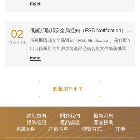
（EAEU）市場時，除了 EAC 認證外，部分涉及消防
more
安全的產品還需要取得 FSC 防火認證（Fire Safety
Certificate）。若未取得相關消防合規文件，產品可
能無法通關、無法參與工程標案，甚至無法在俄羅斯
02
俄羅斯聯邦安全局通知（FSB Notification）是什麼？出口俄羅斯含加密功能產品必備合規文件
市場合...
俄羅斯聯邦安全局通知（FSB Notification）是什麼？
2026-06
出口俄羅斯含加密功能產品必備合規文件隨著俄羅斯
對進口電子產品與資訊設備的管制日益嚴格，許多企
more
業在申請 EAC 認證、俄羅斯海關清關或產品進口
時，經常被要求提供 FSB Notification（俄羅斯聯邦
安全局通知）。若產品具備加密（Encryption）...
點擊瀏覽更多
+
網站首頁
關於我們
最新消息
體系認證
產品認證
產品檢測
培訓服務
詢價表單
聯繫方式
其他