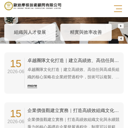
自主管理與文化塑造
組織與人才發展
精實與效率改善
自
15
卓越團隊文化打造｜建立高績效、高信任與高成長組織的核心策略
卓越團隊文化打造｜建立高績效、高信任與高成長組
2026-06
織的核心策略在企業經營過程中，技術可以複製、設
備可以購買、制度可以導入，但真正難以模仿的競爭
more
優勢，往往來自於卓越的團隊文化。許多企業擁有優
秀人才，卻因缺乏共同價值觀、責任文化與合作精
神，導致組織內耗、人才流失及績效停滯。相反地，
15
企業價值觀建立實務｜打造高績效組織文化與永續競爭力的核心基礎
卓越團隊文化能夠凝聚組織力量，提升執行力、創
企業價值觀建立實務｜打造高績效組織文化與永續競
2026-06
新...
爭力的核心基礎在企業發展過程中，制度可以規範行