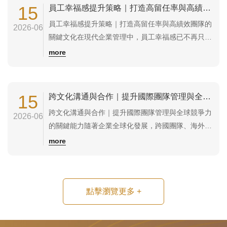
建立透明溝通、誠信互動、共同承擔與彼此尊重的工
15
員工幸福感提升策略｜打造高留任率與高績效團隊的關鍵文化
作環境。當組織擁有高信任文化時，員工更願意合...
員工幸福感提升策略｜打造高留任率與高績效團隊的
2026-06
關鍵文化在現代企業管理中，員工幸福感已不再只是
福利議題，而是影響人才留任、工作投入度及企業競
more
爭力的重要因素。根據近年人力資源管理研究顯示，
員工幸福感較高的企業，通常擁有較低離職率、更高
生產力及更好的客戶滿意度。員工幸福感是指員工在
15
跨文化溝通與合作｜提升國際團隊管理與全球競爭力的關鍵能力
工作過程中感受到的滿足感、成就感、安全感與歸...
跨文化溝通與合作｜提升國際團隊管理與全球競爭力
2026-06
的關鍵能力隨著企業全球化發展，跨國團隊、海外供
應鏈、外籍員工及國際客戶合作已成為企業日常經營
more
的一部分。然而，許多專案失敗、管理衝突或合作效
率不佳的原因，往往不是技術問題，而是文化差異所
造成的溝通障礙。跨文化溝通與合作是指不同國家、
點擊瀏覽更多
+
地區、語言及文化背景的人員，透過理解彼此價值...