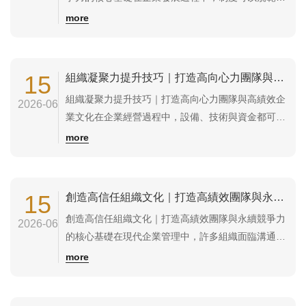
為，流程可以提升效率，但真正決定企業長期競爭力
more
的，往往是企業價值觀。當組織面臨重大決策、管理
挑戰或市場變化時，價值觀會成為企業判斷方向與行
動的重要依據。企業價值觀是組織共同認同的核心信
15
組織凝聚力提升技巧｜打造高向心力團隊與高績效企業文化
念與行為準則，它影響員工的工作態度、決策方式...
組織凝聚力提升技巧｜打造高向心力團隊與高績效企
2026-06
業文化在企業經營過程中，設備、技術與資金都可以
透過投資取得，但真正難以複製的競爭優勢，往往來
more
自於團隊的凝聚力。當員工願意為共同目標努力、彼
此信任合作並對企業產生認同感時，組織便能展現強
大的執行力與韌性。反之，如果團隊缺乏凝聚力，即
15
創造高信任組織文化｜打造高績效團隊與永續競爭力的核心基礎
使擁有優秀人才，也容易出現內耗、衝突與高離職...
創造高信任組織文化｜打造高績效團隊與永續競爭力
2026-06
的核心基礎在現代企業管理中，許多組織面臨溝通效
率低落、部門衝突頻繁、員工不願主動回報問題及人
more
才流失等挑戰。深入分析後會發現，這些問題背後往
往都與「信任」有關。高信任組織文化是指企業內部