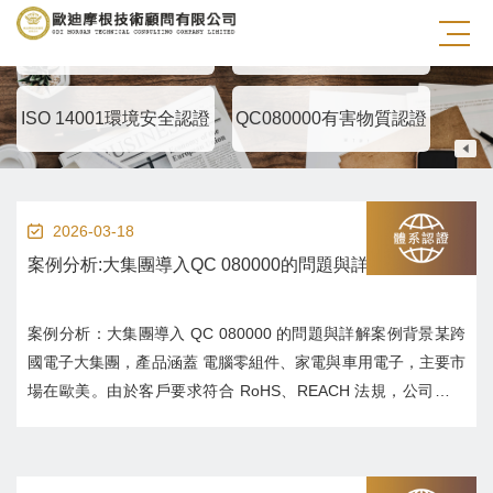
ISO 9001品質管理認證
ISO45001職業安全認證
國
ISO 14001環境安全認證
QC080000有害物質認證
ISO
2026-03-18
案例分析:大集團導入QC 080000的問題與詳解
案例分析：大集團導入 QC 080000 的問題與詳解案例背景某跨
國電子大集團，產品涵蓋 電腦零組件、家電與車用電子，主要市
場在歐美。由於客戶要求符合 RoHS、REACH 法規，公司決定
導入 QC 080000（有害物質過程管理體系），以統一標準並降
低合規風險。導入過程中遇到的主要問題1. 供應鏈規模過大挑
戰：供應商...