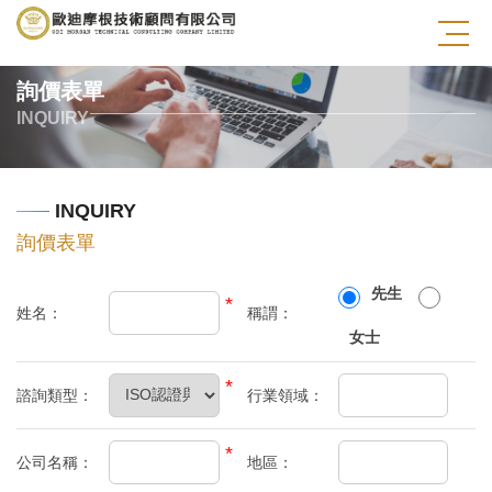
詢價表單
INQUIRY
INQUIRY
詢價表單
先生
*
姓名：
稱謂：
女士
*
諮詢類型：
行業領域：
*
公司名稱：
地區：