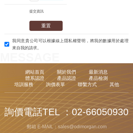
提交資訊
重置
我同意貴公司可以根據線上隱私權聲明，將我的數據用於處理
來自我的請求。
MESSAGE
網站首頁
關於我們
最新消息
體系認證
產品認證
產品檢測
培訓服務
詢價表單
聯繫方式
其他
詢價電話TEL ：02-66050930
郵箱 E-MAIL：sales@odimorgan.com