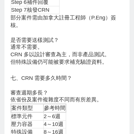
Step 6
補件回覆
Step 7
核發CRN
部分案件需由加拿大註冊工程師（P.Eng）簽
核。
是否需要送樣測試？
通常不需要。
CRN 多以設計審查為主，而非產品測試。
但特殊設備仍可能被要求補充驗證資料。
七、CRN 需要多久時間？
審查週期多長？
依省份及案件複雜度不同而有所差異。
案件類型
參考時間
標準元件
2～6週
壓力容器
4～10週
特殊設備
8～16週