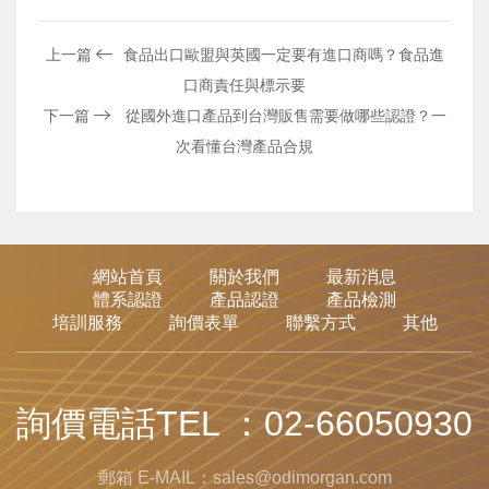
上一篇
​食品出口歐盟與英國一定要有進口商嗎？食品進
口商責任與標示要
下一篇
從國外進口產品到台灣販售需要做哪些認證？一
次看懂台灣產品合規
網站首頁
關於我們
最新消息
體系認證
產品認證
產品檢測
培訓服務
詢價表單
聯繫方式
其他
詢價電話TEL ：02-66050930
郵箱 E-MAIL：sales@odimorgan.com