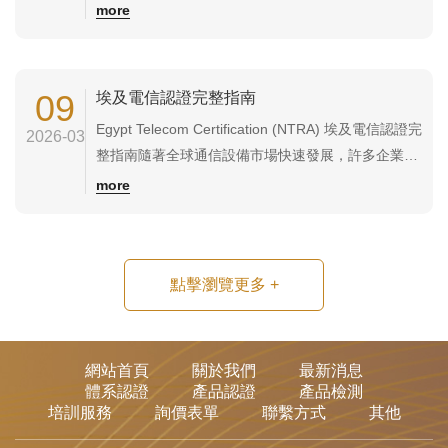
國際品牌將化妝品出口至埃及。然而，根據埃及進口
more
法規，部分化妝品在進入市場前需要完成 Egypt
Cosmetic Registration（埃及化妝品註冊），並向相
關監管機構提交產品資料與合規文件。...
09
埃及電信認證完整指南
Egypt Telecom Certification (NTRA) 埃及電信認證完
2026-03
整指南隨著全球通信設備市場快速發展，許多企業開
始將 無線通信設備與電信產品 出口至埃及市場。然
more
而，根據埃及法律規定，電信設備在進入市場前需要
取得 NTRA（National Telecom Regulatory
Authority）認證...
點擊瀏覽更多
+
網站首頁
關於我們
最新消息
體系認證
產品認證
產品檢測
培訓服務
詢價表單
聯繫方式
其他