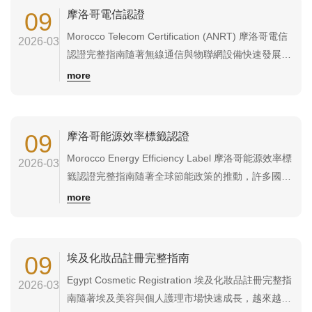
效率測試並標示能效等級。對於計畫出口電器產品
09
摩洛哥電信認證
至...
Morocco Telecom Certification (ANRT) 摩洛哥電信
2026-03
認證完整指南隨著無線通信與物聯網設備快速發展，
越來越多企業將 無線通信產品與電信設備 出口至摩
more
洛哥市場。然而，根據摩洛哥法規，涉及無線通信或
連接公共電信網絡的產品在進入市場前需要取得
ANRT 認證（Morocco Telecom Ce...
09
摩洛哥能源效率標籤認證
Morocco Energy Efficiency Label 摩洛哥能源效率標
2026-03
籤認證完整指南隨著全球節能政策的推動，許多國家
對電器產品建立了能源效率標示制度。摩洛哥政府也
more
實施了 Morocco Energy Efficiency Label（摩洛哥能
源效率標籤），要求部分電器產品在進入市場前必須
完成能源效率測試並標示...
09
埃及化妝品註冊完整指南
Egypt Cosmetic Registration 埃及化妝品註冊完整指
2026-03
南隨著埃及美容與個人護理市場快速成長，越來越多