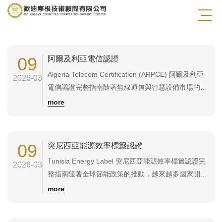
歐盟產品認證
美國(北美)產品認證
09
阿爾及利亞電信認證
Algeria Telecom Certification (ARPCE) 阿爾及利亞
2026-03
電信認證完整指南隨著無線通信與智慧設備市場的快
速發展，越來越多企業將 通信設備、無線產品與物聯
more
網設備 出口至阿爾及利亞市場。然而，根據阿爾及利
亞法律規定，涉及電信網絡或無線通信技術的設備在
進入市場前必須取得 ARPCE 認證（Alge...
09
突尼西亞能源效率標籤認證
Tunisia Energy Label 突尼西亞能源效率標籤認證完
2026-03
整指南隨著全球節能政策的推動，越來越多國家開始
對電器產品建立能源效率標示制度。突尼西亞政府也
more
實施了 Tunisia Energy Label（突尼西亞能源效率標
籤），要求部分電器產品在進入市場前必須完成能源