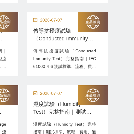
、醫
療器材、生技、化妝品及食品產業
密製
最重要的原料之一。若水系統受到
、氣
微生物、內毒素、化學物質或金屬
2026-07-07
產品
污染，可能直接影響產品品質與患
完
傳導抗擾度試驗
規稽
者安全。水系統驗證（Water
、
（Conducted Immunity
驗證
System Validation）是透過設計確
費
Test）完整指南｜IEC
認、設備驗證、性能測試及長期監
指南｜
傳導抗擾度試驗（Conducted
61000-4-6 測試標準、流
測...
證流
Immunity Test）完整指南｜IEC
程、費用與常見問題
1 是
61000-4-6 測試標準、流程、費用
多媒
與常見問題傳導抗擾度試驗
，已
（Conducted Immunity Test）是
1（資
電磁相容性（EMC）抗擾度測試
2026-07-07
音設
的重要項目，主要模擬無線電頻率
濕度試驗（Humidity
安全
（RF）干擾經由電源線、訊號線
｜
Test）完整指南｜測試標
或通信線纜傳導進入設備，驗證產
、
準、流程、費用、適用產
品...
ge
濕度試驗（Humidity Test）完整
品與常見問題
、流
指南｜測試標準、流程、費用、適