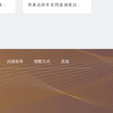
題雷
用產品與常見問題濕度試驗
st）
（Humidity Test）是環境可靠度
容性
測試的重要項目，主要模擬產品在
主要
高濕、高溫高濕或潮濕環境中的使
型設
用、儲存及運輸條件，驗證產品是
壓與
否仍能維持正常功能、安全性及可
的耐
靠度。對於電子產品、汽車電子、
醫療器材、通信設備、工業控制器
及...
詢價表單
聯繫方式
其他