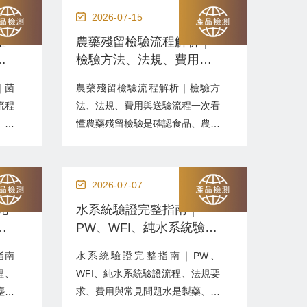
2026-07-15
整
農藥殘留檢驗流程解析｜
適
檢驗方法、法規、費用與
送驗流程一次看懂
｜菌
農藥殘留檢驗流程解析｜檢驗方
流程
法、法規、費用與送驗流程一次看
、計
懂農藥殘留檢驗是確認食品、農產
認食
品及食品原料中是否含有超過法規
菌或
限量的農藥殘留，是食品安全管理
括食
的重要環節，也是上市、出口及供
2026-07-07
、進
應鏈驗收常見的檢驗項目。本篇將
證完
水系統驗證完整指南｜
供應
說明農藥殘留檢驗流程、適用產
證
PW、WFI、純水系統驗證
SO
品、法規依據、常見檢測方法、費
、
流程、法規要求、費用與
客戶驗
用、時程及企業應注意事項，協助
指南
水系統驗證完整指南｜PW、
常見問題
企業快速掌握送驗重點。什...
程、
WFI、純水系統驗證流程、法規要
塵室
求、費用與常見問題水是製藥、醫