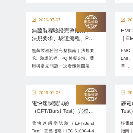
有超過法規限量之重金屬污染物的
品與
重要安全檢測，可協助食品製造
留
商、進口商、品牌商及餐飲業者降
PAHs
2026-07-07
20
低食安風險，符合各國法規要求。
Hyd
無菌製程驗證完整指南｜
EM
近年各國持續加強食品安全管理，
化合
法規要求、驗證流程、PQ
｜E
包含臺灣衛生福利部、歐盟、美國
物
模擬充填、費用與常見問
目、
FDA、中國 GB 標準等，皆對不同
（Ben
無菌製程驗證完整指南｜法規要
EM
題一次看懂
次看
食品類別訂有重...
求、驗證流程、PQ 模擬充填、費
EMI
用與常見問題一次看懂無菌製程
準、
（Aseptic Processing）最大的挑
EMC
戰，在於產品無法於最終包裝後再
Comp
進行滅菌，因此必須透過完整的製
子產
2026-07-07
20
程設計、環境控制、人員管理與驗
要求之
電快速瞬變試驗
靜電
證，確保每一批產品都維持無菌狀
產品
（EFT/Burst Test）完整指
Tes
態。對於醫療器材、藥品、生物製
（EM
南｜IEC 61000-4-4 測試
610
劑、細胞治療產品及部分高風險產
干擾
電快速瞬變試驗（EFT/Burst
靜電放
標準、流程、費用與常見
程、
品而...
下仍...
Test）完整指南｜IEC 61000-4-4
指南｜I