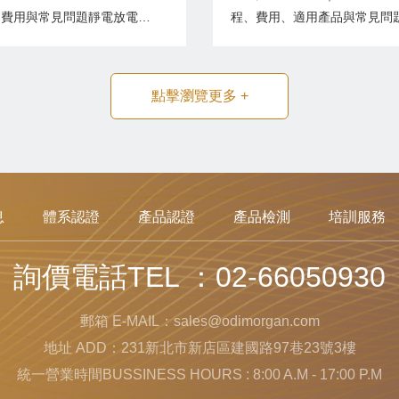
、費用與常見問題靜電放電試
程、費用、適用產品與常見問
ectrostatic Discharge
擊試驗（Lightning Surge Te
st，ESD）是電磁相容性
是電氣安全與電磁相
MC）測試中最重要的抗擾度
（EMC）測試的重要項目，
點擊瀏覽更多
+
之一，主要模擬人體或物體累
模擬雷擊感應、電網突波及大
電後接觸產品時所產生的瞬間
備切換所產生的高能量瞬態電
，驗證設備是否仍能維持正常
電流，驗證產品是否具備足夠
...
雷擊能力。對於通信設備、...
息
體系認證
產品認證
產品檢測
培訓服務
詢價電話TEL ：02-66050930
郵箱 E-MAIL：sales@odimorgan.com
地址 ADD：231新北市新店區建國路97巷23號3樓
統一營業時間BUSSINESS HOURS : 8:00 A.M - 17:00 P.M