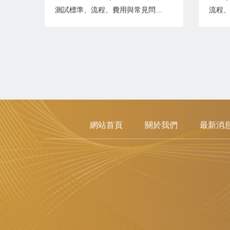
問題
測試標準、流程、費用與常見問題
流程
電快速瞬變試驗（Electrical Fast
驗（El
Transient／Burst Test，簡稱 EFT
Te
或 Burst Test）是電磁相容性
（E
（EMC）抗擾度測試的重要項
試驗
目，主要模擬電力系統切換、繼電
積靜
器動作...
放電
運作及安
網站首頁
關於我們
最新消