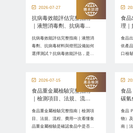
2026-07-27
20
抗病毒效能評估完整指南
食品
｜液態消毒劑、抗病毒材
理｜
料與燈照設備如何選擇測
正確
抗病毒效能評估完整指南｜液態消
食品
試？
毒劑、抗病毒材料與燈照設備如何
依產
選擇測試？抗病毒效能評估，是透
口檢
過細胞培養、病毒感染力測定及對
險、
照試驗，確認產品在指定濃度、接
食品
觸時間或照射劑量下，能降低多少
藥殘
2026-07-15
20
具有感染能力的病毒。適用對象包
否符
食品重金屬檢驗完整指南
食品
含消毒液、酒精產品、洗手液、清
造商
｜檢測項目、法規、流
碳氫
潔用品、抗病毒塗層、光觸媒材
商、
程、費用一次看懂
（B
料、UV設備、空氣清淨機、洗衣
口歐
食品重金屬檢驗完整指南｜檢測項
食品 
法規
機及水處理設備業者。測...
場的企
目、法規、流程、費用一次看懂食
物）及
用產
品重金屬檢驗是確認食品中是否含
南｜