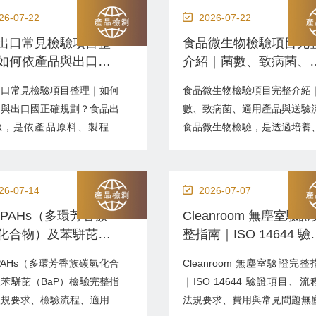
26-07-22
2026-07-22
出口常見檢驗項目整
食品微生物檢驗項目完
如何依產品與出口國
介紹｜菌數、致病菌、
規劃？
用產品與送驗流程
出口常見檢驗項目整理｜如何
食品微生物檢驗項目完整介紹
品與出口國正確規劃？食品出
數、致病菌、適用產品與送驗
驗，是依產品原料、製程風
食品微生物檢驗，是透過培養
目的國法規及買方規格，確認
數、鑑別或分子生物技術，確
的微生物、化學污染物、農獸
品是否受到衛生指標菌、致病
留、食品添加物及標示數值是
微生物毒素污染。適用對象包
26-07-14
2026-07-07
合要求。適用對象包括食品製
品製造廠、餐飲業、中央廚房
 PAHs（多環芳香族
​Cleanroom 無塵室驗
、農漁畜產品業者、食品原料
出口商、品牌商、電商平台
化合物）及苯駢芘
整指南｜ISO 14644 驗
品牌商、貿易商，以及準備出
商，以及準備申請 HACCP、I
aP）檢驗完整指南｜
項目、流程、法規要求
盟、美國、日本、東南亞等市
22000、FSSC 22000 或
PAHs（多環芳香族碳氫化合
Cleanroom 無塵室驗證完整
要求、檢驗流程、適
費用與常見問題
業。食品出口檢驗...
廠...
苯駢芘（BaP）檢驗完整指
｜ISO 14644 驗證項目、流
品與常見問題
法規要求、檢驗流程、適用產
法規要求、費用與常見問題無