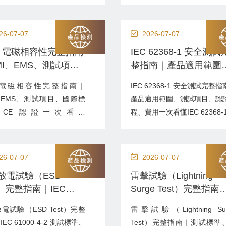
常見問題食品安全除了農藥殘
（Cleanroom）是製藥、生技
、重金屬之外，
療器材、半導體、化妝品及精
（Polycyclic Aromatic
造的重要生產環境。若潔淨度
26-07-07
2026-07-07
rocarbons，多環芳香族碳氫
流或壓差控制不良，可能導致
C 電磁相容性完整指南
IEC 62368-1 安全測試
物）也是全球高度關注的污染
污染、品質異常或無法通過法
MI、EMS、測試項
整指南｜產品適用範圍
。其中苯駢芘
核。Cleanroom 無塵室
國際標準、CE 認證一
測試項目、認證流程、
zo[a]pyrene，BaP）更被...
（Cleanroom ...
C 電磁相容性完整指南｜
IEC 62368-1 安全測試完整
懂
用一次看懂
、EMS、測試項目、國際標
產品適用範圍、測試項目、認
CE 認證一次看懂
程、費用一次看懂IEC 62368-
（Electromagnetic
目前全球資訊、影音、通信及
atibility，電磁相容性）是電
體設備最重要的產品安全標準
品進入全球市場最重要的法規
逐步取代過去的 IEC 60950-
26-07-07
2026-07-07
一。EMC 的目的在於確保
訊設備） 與 IEC 60065（影
放電試驗（ESD
雷擊試驗（Lightning
不會產生過度的電磁干擾
備）。此標準採用 危害導向
t）完整指南｜IEC
Surge Test）完整指南
I），同時也能抵抗外部電磁
工程（Hazard-Based S...
00-4-2 測試標準、流
測試標準、流程、費用
（EMS），在各種電磁環境
電試驗（ESD Test）完整
雷擊試驗（Lightning Sur
費用與常見問題
適用產品與常見問題
EC 61000-4-2 測試標準、
Test）完整指南｜測試標準