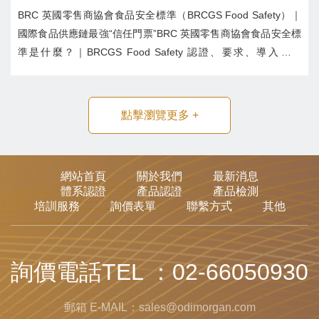
BRC 英國零售商協會食品安全標準（BRCGS Food Safety）｜
國際食品供應鏈最強“信任門票”BRC 英國零售商協會食品安全標
準是什麼？｜BRCGS Food Safety 認證、要求、導入指南
BRC（BRCGS Food Safety）是全球食品供應鏈重要認證，要求
食品工廠落實安全、品質、可追溯與供應鏈管理...
點擊瀏覽更多
+
網站首頁
關於我們
最新消息
體系認證
產品認證
產品檢測
培訓服務
詢價表單
聯繫方式
其他
詢價電話TEL ：02-66050930
郵箱 E-MAIL：sales@odimorgan.com