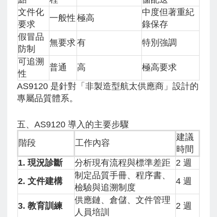
文件化
中度但著重紀
一般性
極高
要求
錄保存
假冒品
無要求
有
特別強調
防制
可追溯
普通
高
極高要求
性
AS9120 是針對「非製造型航太供應商」設計的
專屬品質體系。
五、AS9120 導入的主要步驟
建議
階段
工作內容
時間
1. 現況診斷
分析現有流程與標準差距
2 週
制定品質手冊、程序書、
2. 文件建構
4 週
檢驗與追溯制度
供應鏈、倉儲、文件管理
3. 教育訓練
2 週
人員培訓