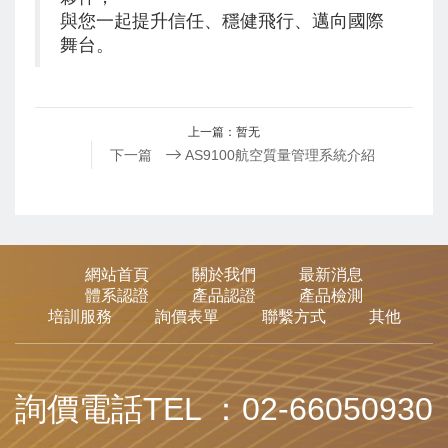
與您一起提升信任、穩健飛行、邁向國際
舞台。
上一篇：暂无
下一篇
AS9100航空質量管理系統介紹
網站首頁
關於我們
最新消息
體系認證
產品認證
產品檢測
培訓服務
詢價表單
聯繫方式
其他
詢價電話TEL ：02-66050930