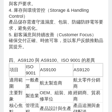
與客戶要求。
4. 庫存與環境管控（Storage & Handling
Control）
產品儲存需遵守溫濕度、包裝、防鏽防靜電等要
求，避免劣化。
5. 顧客滿意與持續改善（Customer Focus）
確保交付正確、時效可靠，並以客戶反饋推動品
質提升。
四、AS9120 與 AS9100、ISO 9001 的差異
ISO
項目
AS9100
AS9120
9001
適用範
一般產
航太零件分銷
航太製造商
圍
業
商
主要對
OEM、組裝、維
經銷商、貿易
製造業
象
修單位
商
核心焦
管理流
產品追溯與倉
產品設計與生產
點
程
儲配送