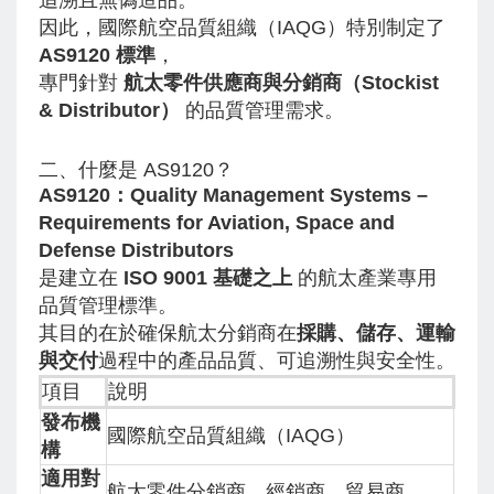
追溯且無偽造品。
因此，國際航空品質組織（IAQG）特別制定了
AS9120 標準
，
專門針對
航太零件供應商與分銷商（Stockist
& Distributor）
的品質管理需求。
二、什麼是 AS9120？
AS9120：Quality Management Systems –
Requirements for Aviation, Space and
Defense Distributors
是建立在
ISO 9001 基礎之上
的航太產業專用
品質管理標準。
其目的在於確保航太分銷商在
採購、儲存、運輸
與交付
過程中的產品品質、可追溯性與安全性。
項目
說明
發布機
國際航空品質組織（IAQG）
構
適用對
航太零件分銷商、經銷商、貿易商