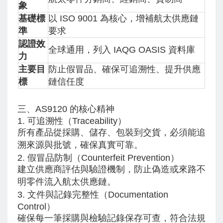
象
基礎標
以 ISO 9001 為核心，增補航太供應鏈
準
要求
認證效
全球通用，列入 IAQG OASIS 資料庫
力
主要目
防止假冒品、確保可追溯性、提升供應
標
鏈信任度
三、AS9120 的核心精神
1. 可追溯性（Traceability）
所有產品從採購、儲存、包裝到交貨，必須能追
溯來源與批號，確保真實可靠。
2. 假冒品防制（Counterfeit Prevention）
建立供應商評估與驗證機制，防止偽造或來路不
明零件流入航太供應鏈。
3. 文件與記錄完整性（Documentation
Control）
確保每一筆採購與檢驗記錄保存可查，符合法規