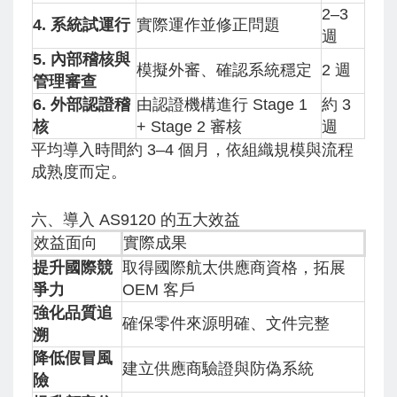
2–3
4. 系統試運行
實際運作並修正問題
週
5. 內部稽核與
模擬外審、確認系統穩定
2 週
管理審查
6. 外部認證稽
由認證機構進行 Stage 1
約 3
核
+ Stage 2 審核
週
平均導入時間約 3–4 個月，依組織規模與流程
成熟度而定。
六、導入 AS9120 的五大效益
效益面向
實際成果
提升國際競
取得國際航太供應商資格，拓展
爭力
OEM 客戶
強化品質追
確保零件來源明確、文件完整
溯
降低假冒風
建立供應商驗證與防偽系統
險