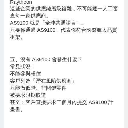
Raytheon
這些企業的供應鏈層級複雜，不可能逐一人工審
查每一家供應商。
AS9100 就是「全球共通語言」。
只要你通過 AS9100，
代表你符合國際航太品質
框架。
五、沒有 AS9100 會發生什麼？
常見狀況：
不能參與報價
客戶列為「潛在風險供應商」
只能做低階、非關鍵零件
被要求限期取證
甚至：
客戶直接要求三個月內提交 AS9100 計
畫書。