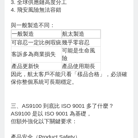
3. 全球供應鏈高度分工
4. 飛安風險無法容錯
與一般製造不同：
一般製造
航太製造
可容忍一定比例瑕疵
幾乎零容忍
可能是生命風
客訴多為商業損失
險
產品更新快
產品使用期長
因此，航太客戶不能只看「樣品合格」，必須確
保你整個系統可長期穩定。
三、AS9100 到底比 ISO 9001 多了什麼？
AS9100 是以 ISO 9001 為基礎，
但額外強化以下關鍵要求：
產品安全（Product Safety）