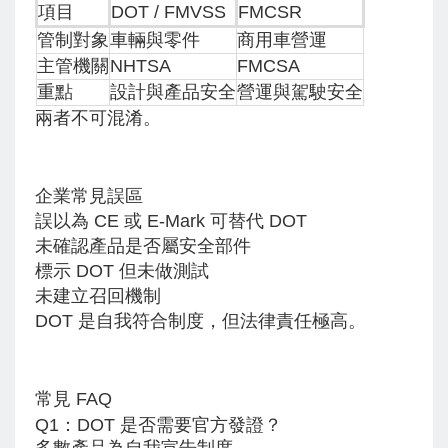
項目
DOT / FMVSS
FMCSR
管制對象
車輛與零件
商用車營運
主管機關
NHTSA
FMCSA
重點
設計與產品安全
營運與駕駛安全
兩者不可混淆。
企業常見誤區
誤以為 CE 或 E-Mark 可替代 DOT
未確認產品是否屬安全部件
標示 DOT 但未做測試
未建立召回機制
DOT 是自我符合制度，但法律責任極高。
常見 FAQ
Q1：DOT 是否需要官方發證？