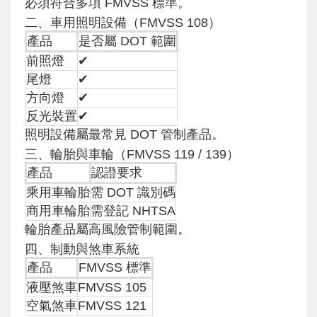
必須符合多項 FMVSS 標準。
二、車用照明設備（FMVSS 108）
產品
是否屬 DOT 範圍
前照燈
✔
尾燈
✔
方向燈
✔
反光裝置
✔
照明設備屬最常見 DOT 管制產品。
三、輪胎與車輪（FMVSS 119 / 139）
產品
認證要求
乘用車輪胎
需 DOT 識別碼
商用車輪胎
需登記 NHTSA
輪胎產品屬高風險管制範圍。
四、制動與煞車系統
產品
FMVSS 標準
液壓煞車
FMVSS 105
空氣煞車
FMVSS 121