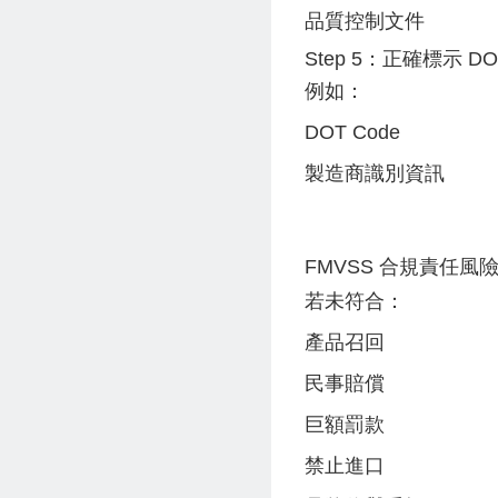
品質控制文件
Step 5：正確標示 DO
例如：
DOT Code
製造商識別資訊
FMVSS 合規責任風
若未符合：
產品召回
民事賠償
巨額罰款
禁止進口