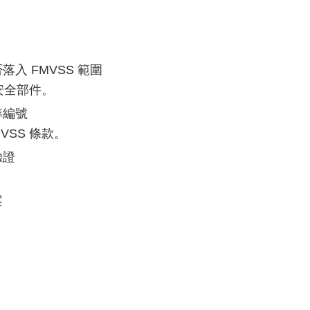
落入 FMVSS 範圍
安全部件。
準編號
VSS 條款。
驗證
。
案