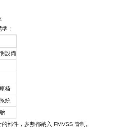
準
標準：
明設備
座椅
系統
胎
的部件，多數都納入 FMVSS 管制。