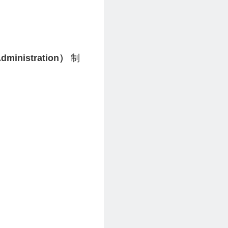
Administration）
制