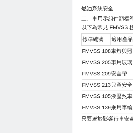
燃油系統安全
二、車用零組件類標
以下為常見 FMVSS 
標準編號
適用產品
FMVSS 108
車燈與照
FMVSS 205
車用玻璃
FMVSS 209
安全帶
FMVSS 213
兒童安全
FMVSS 105
液壓煞車
FMVSS 139
乘用車輪
只要屬於影響行車安全