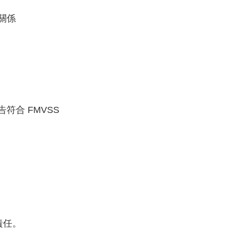
示關係
符合 FMVSS
責任。