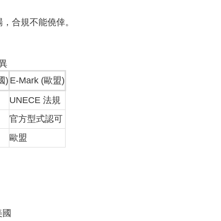
場，合規不能僥倖。
差異
國)
E-Mark (歐盟)
UNECE 法規
官方型式認可
歐盟
美國