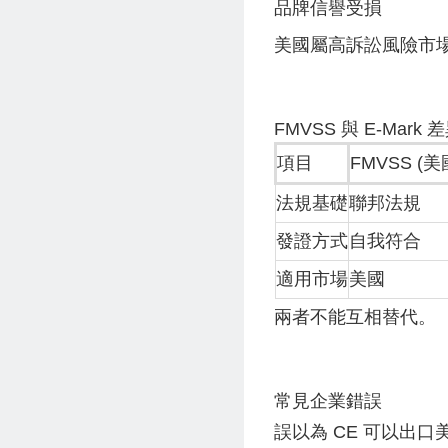
品牌信譽受損
美國屬高訴訟風險市
FMVSS 與 E-Mark 
項目
FMVSS (美
法規基礎
聯邦法規
發證方式
自我符合
適用市場
美國
兩者不能互相替代。
常見企業錯誤
誤以為 CE 可以出口