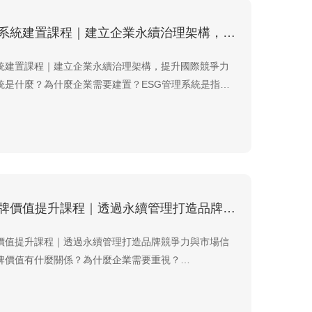
ESG管理系統建置課程｜建立企業永續治理架構，提升國際競爭力
系統建置課程｜建立企業永續治理架構，提升國際競爭力
系統是什麼？為什麼企業需要建置？ESG管理系統是指企
vironmental）、社會（Social）及公司治理
nance）三大面向整合至企業經營管理中，透過制度、流
績效管理，建立持續改善的永續治理架構。隨著全球供
ESG與品牌價值提升課程｜透過永續管理打造品牌競爭力與市場信任
牌價值提升課程｜透過永續管理打造品牌競爭力與市場信
品牌價值有什麼關係？為什麼企業需要重視？
ronmental、Social、Governance）已不只是企業永續管
是建立品牌價值的重要策略。當企業持續改善環境管