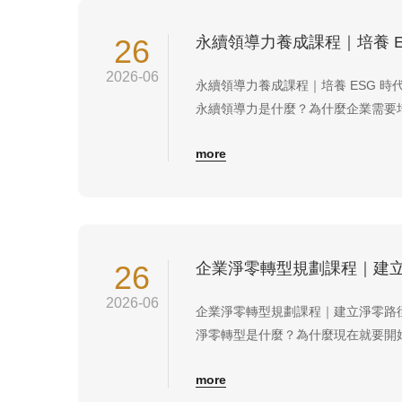
26
2026-06
永續領導力養成課程｜培養 ESG 
永續領導力是什麼？為什麼企業需要
（Sustainable Leadership）
more
（Environmental）、社會（Socia
念融入企業決策，兼顧獲利、風險管理
26
2026-06
企業淨零轉型規劃課程｜建立淨零路
淨零轉型是什麼？為什麼現在就要開始？
Transformation）是指企業透
more
理、產品改善及供應鏈合作，逐步降