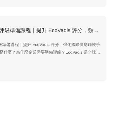
會責任並建立良好公司治理時，不僅能提升企業形象，
EcoVadis評級準備課程｜提升 EcoVadis 評分，強化國際供應鏈競爭力
s評級準備課程｜提升 EcoVadis 評分，強化國際供應鏈競爭
is 是什麼？為什麼企業需要準備評級？EcoVadis 是全球知
續績效評估平台，透過標準化問卷及文件審查，評估企
ironment）、勞工與人權（Labour & Human
商業道德（E...