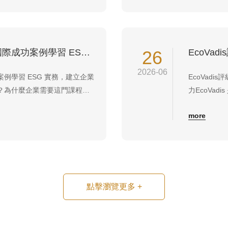
長期目標。隨著全...
理、善盡社
也能增...
永續發展案例分析課程｜從國際成功案例學習 ESG 實務，建立企業永續競爭力
26
2026-06
例學習 ESG 實務，建立企業
EcoVadi
？為什麼企業需要這門課程？
力EcoVad
外企業的實際案例，解析企業
名的企業永
more
應鏈、公司治理及社會責任，協
業在環境（Env
執行的永續管理策略。相較於
Rights）、
點擊瀏覽更多
+