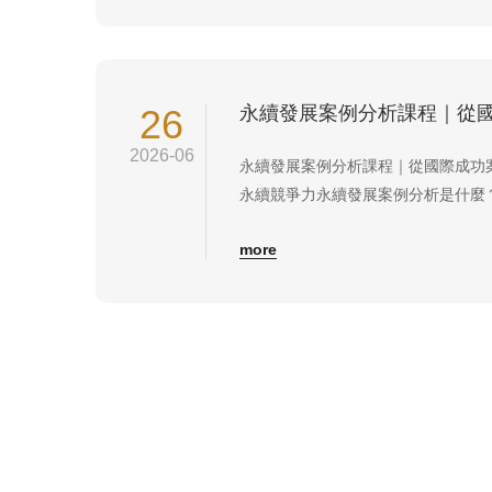
零排放（Net Zero Emissions）的
26
2026-06
永續發展案例分析課程｜從國際成功案
永續競爭力永續發展案例分析是什麼
永續發展案例分析課程，是透過國內
more
如何推動 ESG、淨零轉型、永續供
助企業理解成功關鍵，並建立可落地
單純介紹理論，本課程...