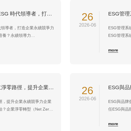
永續領導力養成課程｜培養 ESG 時代領導者，打造企業永續競爭力
26
2026-06
時代領導者，打造企業永續競爭力
ESG管理
培養？永續領導力
ESG管理
是指企業領導者將環境
業將環境（En
more
l）及公司治理（Governance）理
（Gover
、人才發展及社會責...
程、目標及
應鏈...
企業淨零轉型規劃課程｜建立淨零路徑，提升企業永續競爭力
26
2026-06
徑，提升企業永續競爭力企業
ESG與品
企業淨零轉型（Net Zero
任ESG與
過溫室氣體盤查、減碳策略、能源管
ESG（Envi
more
低溫室氣體排放，最終達成淨
理工具，更