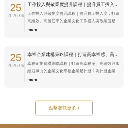
資互動關係，提升員工信任感、工作投入度及組織向
25
工作投入與敬業度提升課程｜提升員工投入度，打造高績效、高留任率的企業文化
心力。良好的員工關係不只是...
工作投入與敬業度提升課程｜提升員工投入度，打造
2026-06
高績效、高留任率的企業文化工作投入與敬業度是什
麼？為什麼企業需要提升？工作投入（Work
more
Engagement）是指員工對工作保持高度專注、熱情
及積極投入的心理狀態；敬業度（Employee
Engagement）則代表員工對企業目標、文化及工作
25
幸福企業建構策略課程｜打造高幸福感、高績效與永續競爭力的企業文化
具有高度認同感，願意主動貢獻...
幸福企業建構策略課程｜打造高幸福感、高績效與永
2026-06
續競爭力的企業文化幸福企業是什麼？為什麼企業需
要建構幸福企業文化？幸福企業並非只是提供高薪資
more
或員工福利，而是透過完善的管理制度、健康職場文
化、人才發展機制及領導方式，讓員工願意投入工
作、持續成長，並與企業共同創造長期價值。研究顯
點擊瀏覽更多
+
示，員工幸福感與工作投入度、留任率、創新能力
及...