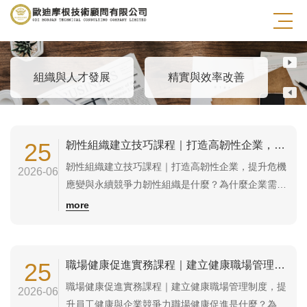
健康職場與心理安全
組織與人才發展
精實與效率改善
自
25
韌性組織建立技巧課程｜打造高韌性企業，提升危機應變與永續競爭力
韌性組織建立技巧課程｜打造高韌性企業，提升危機
2026-06
應變與永續競爭力韌性組織是什麼？為什麼企業需要
建立韌性組織？韌性組織（Organizational
more
Resilience）是指企業在面對市場變化、供應鏈中
斷、重大危機、數位轉型、人才流失或突發事件時，
仍能快速調整、持續運作並恢復競爭力的能力。企業
25
職場健康促進實務課程｜建立健康職場管理制度，提升員工健康與企業競爭力
的韌性不只是危機處理，更包含...
職場健康促進實務課程｜建立健康職場管理制度，提
2026-06
升員工健康與企業競爭力職場健康促進是什麼？為什