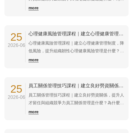
麼企業需要推動？職場健康促進（Workplace Health
more
Promotion）是指企業透過制度、環境改善、健康教
育及管理措施，提升員工身體健康、心理健康及工作
能力，打造安全、健康且具生產力的工作環境。健康
25
心理健康風險管理課程｜建立心理健康管理制度，降低風險，提升組織韌性
職場不只是降低疾病...
心理健康風險管理課程｜建立心理健康管理制度，降
2026-06
低風險，提升組織韌性心理健康風險管理是什麼？為
什麼企業需要這門課程？心理健康風險管理，是指企
more
業透過系統化的方法，辨識、評估、控制及持續改善
影響員工心理健康的風險因素，降低工作壓力、心理
傷害及相關管理風險，建立安全且健康的工作環境。
25
員工關係管理技巧課程｜建立良好勞資關係，提升人才留任與組織競爭力
現代企業除了管理職業安全與身體健康，也必須重...
員工關係管理技巧課程｜建立良好勞資關係，提升人
2026-06
才留任與組織競爭力員工關係管理是什麼？為什麼企
業需要這門課程？員工關係管理（Employee
more
Relations Management）是指企業透過有效的溝
通、管理制度、員工關懷及公平管理，建立良好的勞