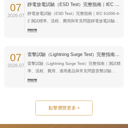
動作...
07
靜電放電試驗（ESD Test）完整指南｜IEC 61000-4-2 測試標準、流程、費用與常見問題
靜電放電試驗（ESD Test）完整指南｜IEC 61000-4-
2026-07
2 測試標準、流程、費用與常見問題靜電放電試驗
（Electrostatic Discharge Test，ESD）是電磁相容
more
性（EMC）測試中最重要的抗擾度試驗之一，主要模
擬人體或物體累積靜電後接觸產品時所產生的瞬間放
電，驗證設備是否仍能維持正常運作及安...
07
雷擊試驗（Lightning Surge Test）完整指南｜測試標準、流程、費用、適用產品與常見問題
雷擊試驗（Lightning Surge Test）完整指南｜測試標
2026-07
準、流程、費用、適用產品與常見問題雷擊試驗
（Lightning Surge Test）是電氣安全與電磁相容性
more
（EMC）測試的重要項目，主要模擬雷擊感應、電網
突波及大型設備切換所產生的高能量瞬態電壓與電
流，驗證產品是否具備足夠的耐雷擊能力。對於通信
點擊瀏覽更多
+
設備、...