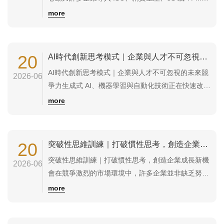
後，短期內能看到改善成果。但幾個月後，制度開始
more
鬆散，改善活動逐漸停止，問題又回到原點。原因通
常不是工具失效。而是企業尚未建立真正的改善文
化。高績效改善文化（High Performance
20
AI時代創新思考模式｜企業與人才不可忽視的未來競爭力
Improvement Cu...
AI時代創新思考模式｜企業與人才不可忽視的未來競
2026-06
爭力生成式 AI、機器學習與自動化技術正在快速改變
工作模式。過去依靠經驗與知識累積的優勢，正在逐
more
漸被 AI 工具縮小差距。未來真正拉開競爭差距的，
不只是誰會使用 AI，而是誰能運用 AI 創造新的價
值。AI時代創新思考模式課程，協助企業與人才建立
20
突破性思維訓練｜打破慣性思考，創造企業成長新機會
新的思維框架，學會與 AI...
突破性思維訓練｜打破慣性思考，創造企業成長新機
2026-06
會在競爭激烈的市場環境中，許多企業並非缺乏努
力，而是缺乏突破。當市場改變、客戶需求改變、競
more
爭模式改變時，如果仍然使用過去的方法解決問題，
往往很難獲得新的成果。突破性思維訓練