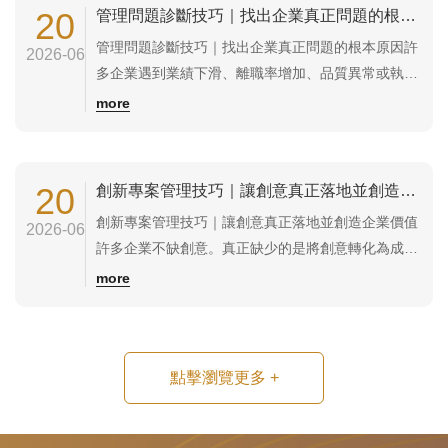
（Breakthrough Thinking Training）是一套幫助個人
20
管理問題診斷技巧｜找出企業真正問題的根本原因
與團隊跳脫慣性思維、重新...
管理問題診斷技巧｜找出企業真正問題的根本原因許
2026-06
多企業遇到業績下滑、離職率增加、品質異常或執行
力不足時，第一時間往往急著解決問題。但如果診斷
more
錯誤，改善措施再多也無法真正見效。管理問題診斷
技巧是一套透過系統化分析、數據驗證與管理工具應
用，找出問題根因的方法。適合企業負責人、主管、
20
創新專案管理技巧｜讓創意真正落地並創造企業價值
儲備幹部、專案經理及管理人員學習，是提升管理...
創新專案管理技巧｜讓創意真正落地並創造企業價值
2026-06
許多企業不缺創意。真正缺少的是將創意轉化為成果
的能力。很多創新提案、新產品開發或流程改善計
more
畫，往往因為缺乏管理機制而半途而廢。創新專案管
理（Innovation Project Management）是一套結合
創新思維與專案管理的方法，幫助企業有效規劃、執
點擊瀏覽更多
+
行與追蹤創新計畫。...