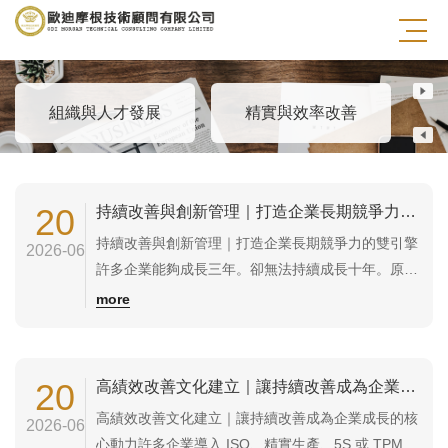
創新思維與問題解決
組織與人才發展
精實與效率改善
自
20
持續改善與創新管理｜打造企業長期競爭力的雙引擎
持續改善與創新管理｜打造企業長期競爭力的雙引擎
2026-06
許多企業能夠成長三年。卻無法持續成長十年。原因
通常不是產品不好，也不是市場不好，而是缺乏持續
more
改善與創新能力。持續改善讓企業每天進步一點。創
新管理讓企業找到新的成長機會。兩者結合後，才能
建立真正具備競爭力與韌性的組織。本課程適合企業
20
高績效改善文化建立｜讓持續改善成為企業成長的核心動力
主管、儲備幹部、改善小組、研發團隊及所有希望...
高績效改善文化建立｜讓持續改善成為企業成長的核
2026-06
心動力許多企業導入 ISO、精實生產、5S 或 TPM