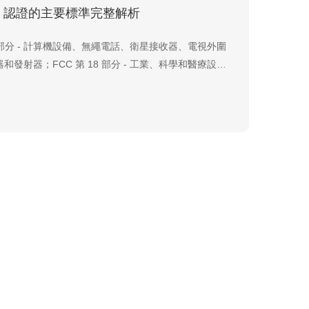
CC 認證的主要標準完整解析
15 部分 - 計算機設備、無繩電話、衛星接收器、電視外圍
和發射器；FCC 第 18 部分 - 工業、科學和醫療設
微波 (ISM) 照明鎮流器；FCC 第 22 部分 - 蜂窩電
第 24 部分 - 個人通信系統，包括授權的個人通信服務；
68-各種通訊終...