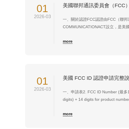
01
美國聯邦通訊委員會（FCC
2026-03
一、關於認證FCC認證由FCC（聯邦
COMMUNICATIONACT設立，
國會負責。 FCC 通過控制無線電
more
協調國內和國際通信。 涉及美國50
確保生命和有線、無線通信產品的安全，F
01
美國 FCC ID 認證申請完整
2026-03
一、申請表2. FCC ID Number (最多19行
digits) + 14 digits for produc
人必須簽名、蓋章、電子掃描4. FCC Confi
more
registrar和TC...