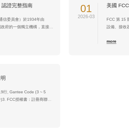
）認證完整指南
01
美國 F
2026-03
通信委員會）於1934年由
FCC 第 
是美國政府的一個獨立機構，直接對
設備、接收器
、電視、電信、衛星和有線廣播來
備，例如射頻和
more
多個州、哥倫比亞和美國地區，
話；FCC 
CC技術工程師（Offi...
FCC Part 
說明
, Gantee Code (3 ~ 5
t number)3. FCC授權書：註冊商聯繫
dential Letter: 保密信是