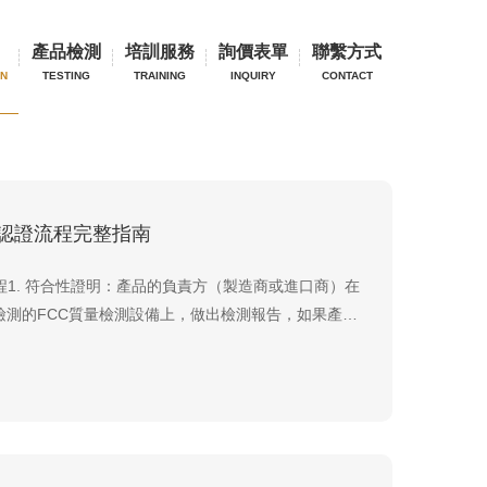
護局認證
委員會認證
產品檢測
培訓服務
詢價表單
聯繫方式
ON
TESTING
TRAINING
INQUIRY
CONTACT
C認證流程完整指南
程1. 符合性證明：產品的負責方（製造商或進口商）在
檢測的FCC質量檢測設備上，做出檢測報告，如果產品
標準，則在產品上貼上標籤以及在用戶手冊中聲明符合
，並保留測試報告以供 FCC 測試。2. 提交ID：先提交
其他表格。 如果申請人是第一次申請 FCC ID，則永...