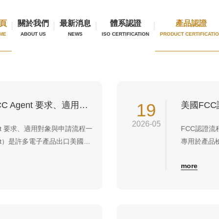
員會認證
輸部認證
頁
關於我們
最新消息
體系認證
產品認證
ME
ABOUT US
NEWS
ISO CERTIFICATION
PRODUCT CERTIFICATI
美國 FCC 代理人是什麼？FCC Agent 要求、適用對象與申請流程一次看懂
19
美國FC
2026-05
ent 要求、適用對象與申請流程一
FCC認證流
gent）是許多電子產品出口美國時
專用於產品
認證、SDoC 符合性聲明、設備
符合FCC
more
口往往是企業進入市場的重要
FCC 規定
據點的海外企業...
FRN，完成